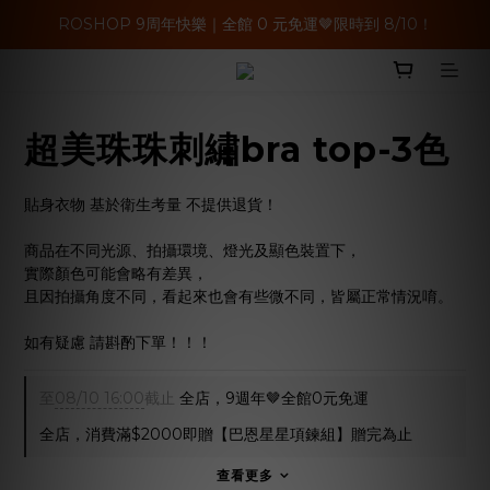
ROSHOP 9周年快樂｜全館 0 元免運🤎限時到 8/10！
超美珠珠刺繡bra top-3色
貼身衣物 基於衛生考量 不提供退貨！
商品在不同光源、拍攝環境、燈光及顯色裝置下，
實際顏色可能會略有差異，
且因拍攝角度不同，看起來也會有些微不同，皆屬正常情況唷。
如有疑慮 請斟酌下單！！！
至
08/10 16:00
截止
全店，9週年🤎全館0元免運
全店，消費滿$2000即贈【巴恩星星項鍊組】贈完為止
查看更多