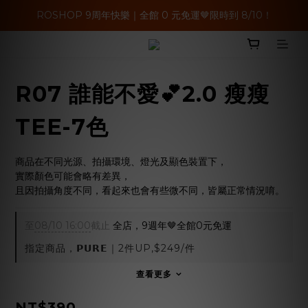
ROSHOP 9周年快樂｜全館 0 元免運🤎限時到 8/10！
R07 誰能不愛💕2.0 瘦瘦
TEE-7色
商品在不同光源、拍攝環境、燈光及顯色裝置下，
實際顏色可能會略有差異，
且因拍攝角度不同，看起來也會有些微不同，皆屬正常情況唷。
至
08/10 16:00
截止
全店，9週年🤎全館0元免運
指定商品，𝗣𝗨𝗥𝗘｜2件UP,$249/件
查看更多
NT$390